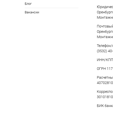
Блог
Юридичес
Оренбургс
Вакансии
Монтажни
Почтовый
Оренбургс
Монтажни
Телефон/ф
(3532) 40
ИНН/КПП 
ОГРН 117
Расчетны
40702810
Корреспо
30101810
БИК банк