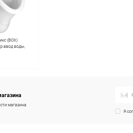
икс (BOX)
тр.ввод воды,
 (НМ1)
корзину
магазина
ик
Сравнение
сти магазина
В наличии
Я со