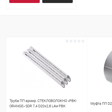
Труба ПП армир. СТЕКЛОВОЛОКНО «РВК-
Муфта ПП D2
ORANGE» SDR 7,4 D20х2,8 L4м РВК