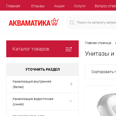
Главная
Отзывы
Акции
Услуги
Вопрос отве
Главная страница
Каталог товаров
Унитазы и
УТОЧНИТЬ РАЗДЕЛ
Сортировать п
Канализация внутренняя
8
(белая)
Канализация водосточная
11
(синяя)