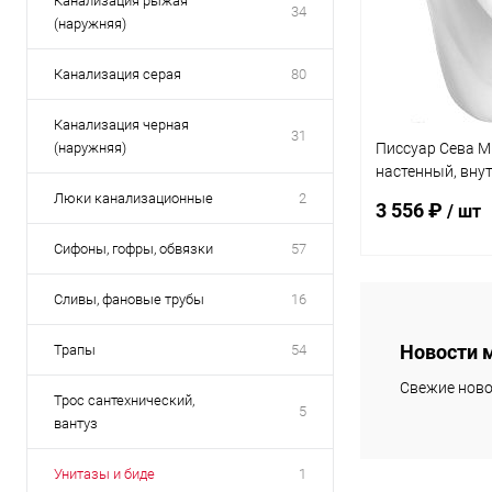
Канализация рыжая
34
(наружняя)
Канализация серая
80
Канализация черная
31
(наружняя)
Писсуар Сева М
настенный, вну
белый W390161
Люки канализационные
2
3 556 ₽
/ шт
Сифоны, гофры, обвязки
57
Сливы, фановые трубы
16
В 
Новости 
Трапы
54
Купить в 1 кл
Свежие ново
В избранное
Трос сантехнический,
5
вантуз
Унитазы и биде
1