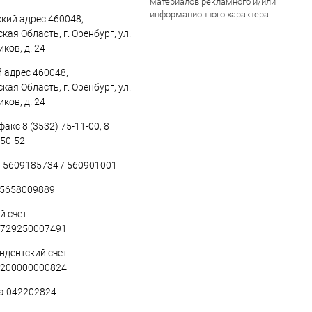
материалов рекламного и/или
информационного характера
кий адрес 460048,
кая Область, г. Оренбург, ул.
ков, д. 24
 адрес 460048,
кая Область, г. Оренбург, ул.
ков, д. 24
акс 8 (3532) 75-11-00, 8
-50-52
5609185734 / 560901001
5658009889
й счет
729250007491
ндентский счет
200000000824
а 042202824