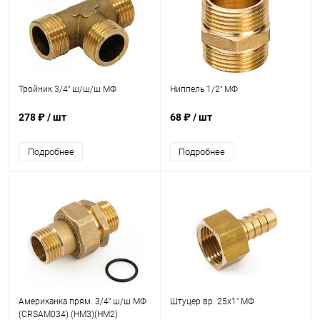
Тройник 3/4" ш/ш/ш МФ
Ниппель 1/2" МФ
278 ₽
/ шт
68 ₽
/ шт
Подробнее
Подробнее
Американка прям. 3/4" ш/ш МФ
Штуцер вр. 25х1" МФ
(CRSAM034) (НМ3)(НМ2)