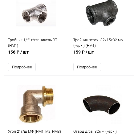
Тройник 1/2" г/г/г никель RT
Тройник перех. 32х15х32 мм
(НМ1)
(черн.) (НМ1)
156 ₽
/ шт
159 ₽
/ шт
Подробнее
Подробнее
Угол 2" г/ш МФ (НМ1, М2, НМ3)
Отвод д/св. 32мм (черн.)