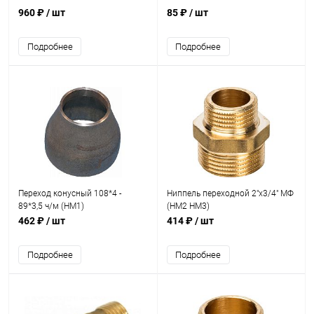
960 ₽
/ шт
85 ₽
/ шт
Подробнее
Подробнее
Переход конусный 108*4 -
Ниппель переходной 2"х3/4" МФ
89*3,5 ч/м (НМ1)
(НМ2 НМ3)
462 ₽
/ шт
414 ₽
/ шт
Подробнее
Подробнее