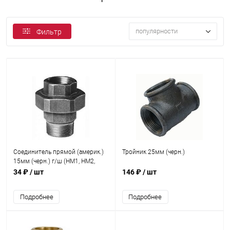
популярности
Фильтр
Соединитель прямой (америк.)
Тройник 25мм (черн.)
15мм (черн.) г/ш (НМ1, НМ2,
НМ3)
34 ₽
/ шт
146 ₽
/ шт
Подробнее
Подробнее