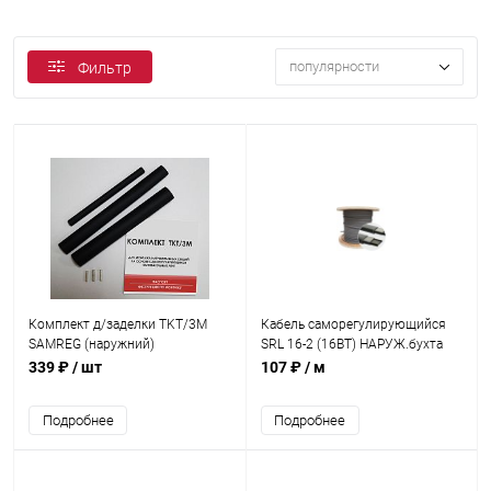
популярности
Фильтр
Комплект д/заделки TKT/3M
Кабель саморегулирующийся
SAMREG (наружний)
SRL 16-2 (16ВТ) НАРУЖ.бухта
300м
339 ₽
/ шт
107 ₽
/ м
Подробнее
Подробнее