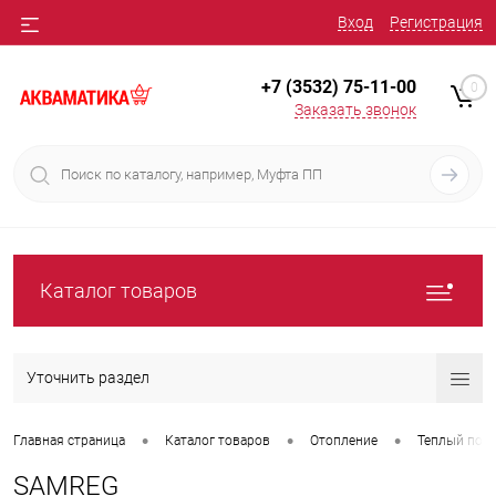
Вход
Регистрация
+7 (3532) 75-11-00
0
Заказать звонок
Каталог товаров
Уточнить раздел
•
•
•
Главная страница
Каталог товаров
Отопление
Теплый пол 
SAMREG