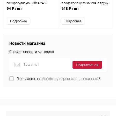
саморегулирующийся-24-2
ввода греющего кабеля в трубу
(наружний)
94 ₽
/ шт
618 ₽
/ шт
Подробнее
Подробнее
Новости магазина
Свежие новости магазина
Подписаться
Я согласен на
обработку персональных данных.
*