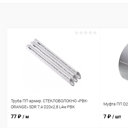
Труба ПП армир. СТЕКЛОВОЛОКНО «РВК-
Муфта ПП D2
ORANGE» SDR 7,4 D20х2,8 L4м РВК
77 ₽
7 ₽
/ м
/ шт