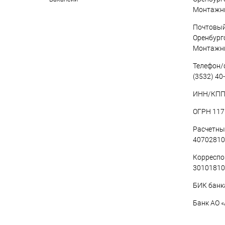
Монтажни
Почтовый
Оренбургс
Монтажни
Телефон/ф
(3532) 40
ИНН/КПП 
ОГРН 117
Расчетны
40702810
Корреспо
30101810
БИК банк
Банк АО 