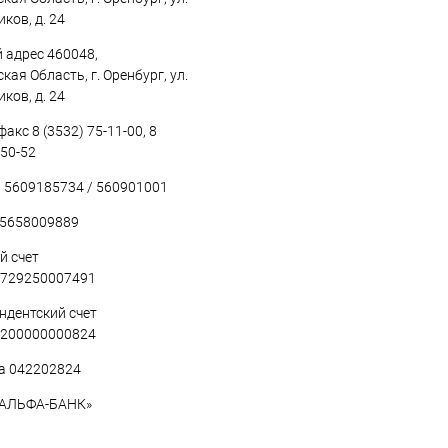
ков, д. 24
 адрес 460048,
кая Область, г. Оренбург, ул.
ков, д. 24
акс 8 (3532) 75-11-00, 8
-50-52
5609185734 / 560901001
5658009889
й счет
729250007491
ндентский счет
200000000824
а 042202824
«АЛЬФА-БАНК»