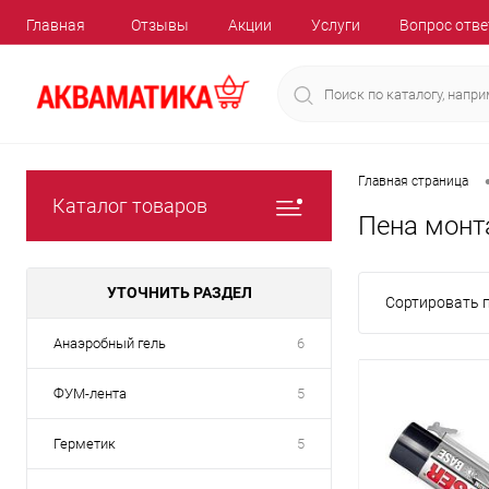
Главная
Отзывы
Акции
Услуги
Вопрос отве
Главная страница
Каталог товаров
Пена монт
УТОЧНИТЬ РАЗДЕЛ
Сортировать п
Анаэробный гель
6
ФУМ-лента
5
Герметик
5