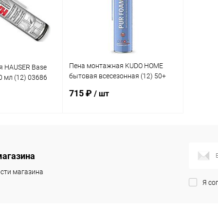
Пена монтажная KUDO HOME
я HAUSER Base
бытовая всесезонная (12) 50+
 мл (12) 03686
KUPH10U50+
715 ₽
/ шт
корзину
В корзину
магазина
ик
Сравнение
Купить в 1 клик
Сравнение
сти магазина
В наличии
В избранное
В наличии
Я со