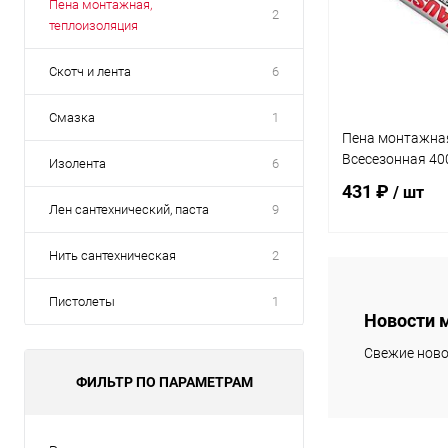
Пена монтажная,
2
теплоизоляция
Скотч и лента
6
Смазка
1
Пена монтажна
Всесезонная 400
Изолента
6
431 ₽
/ шт
Лен сантехнический, паста
9
Нить сантехническая
2
В 
Пистолеты
1
Новости 
Купить в 1 кл
Свежие ново
В избранное
ФИЛЬТР ПО ПАРАМЕТРАМ